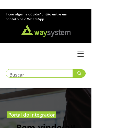
Ficou alguma dúvida? Então entre em
contato pelo WhatsApp
Portal do integrador
Bem-vindo(a)!